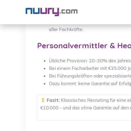
Indeed: Modell mit Pay-per-Click, typ
Xing: Premium-Listings ab €600, zusätz
Ergebnis: Nur aktive Bewerber sehen 
aller Fachkräfte.
Personalvermittler & He
Übliche Provision: 20–30% des Jahresg
Bei einem Facharbeiter mit €35.000 J
Bei Führungskräften oder spezialisier
Dazu kommt: keine Garantie auf Erfolg
Fazit:
Klassisches Recruiting für eine 
€10.000 – und das ohne Garantie auf den 