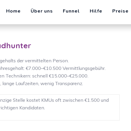
ische Kosten für eine Stelle: €400–€1.500/Monat.
lich Kosten für Active Sourcing.
deine Anzeige – das sind laut Studien etwa 15–20%
adhunter
ehalts der vermittelten Person.
ahresgehalt: €7.000–€10.500 Vermittlungsgebühr.
ten Technikern: schnell €15.000–€25.000.
, lange Laufzeiten, wenig Transparenz.
einzige Stelle kostet KMUs oft zwischen €1.500 und
richtigen Kandidaten.