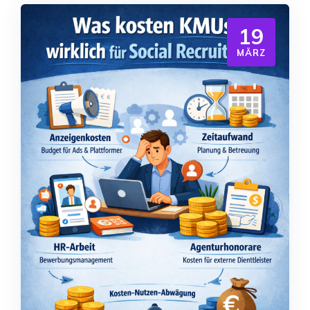
19
MÄRZ