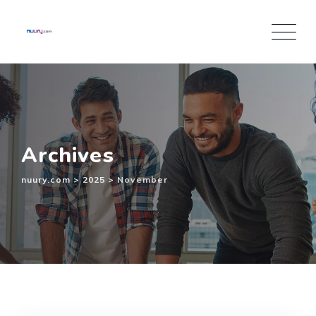
Inhalt
springen
Archives
nuury.com
>
2025
>
November