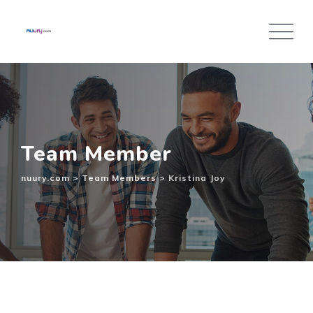
Inhalt
springen
Team Member
nuury.com
>
Team Members
>
Kristina Joy