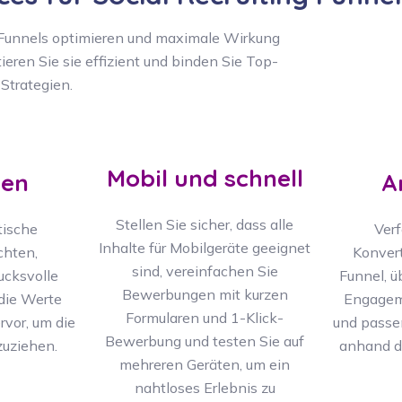
ng-Funnels optimieren und maximale Wirkung
ieren Sie sie effizient und binden Sie Top-
 Strategien.
Mobil und schnell
ten
A
Stellen Sie sicher, dass alle
tische
Verf
Inhalte für Mobilgeräte geeignet
chten,
Konvert
sind, vereinfachen Sie
ucksvolle
Funnel, ü
Bewerbungen mit kurzen
 die Werte
Engagem
Formularen und 1-Klick-
vor, um die
und passen
Bewerbung und testen Sie auf
zuziehen.
anhand d
mehreren Geräten, um ein
nahtloses Erlebnis zu